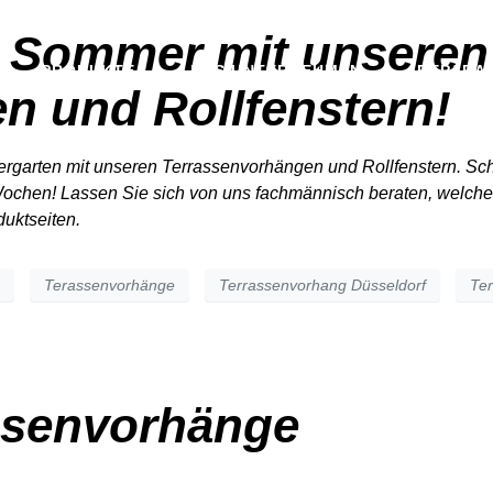
n Sommer mit unseren
PRODUKTE
DAS UNTERNEHMEN
REPARAT
n und Rollfenstern!
tergarten mit unseren Terrassenvorhängen und Rollfenstern. Sc
ochen! Lassen Sie sich von uns fachmännisch beraten, welche A
duktseiten
.
Terassenvorhänge
Terrassenvorhang Düsseldorf
Ter
assenvorhänge