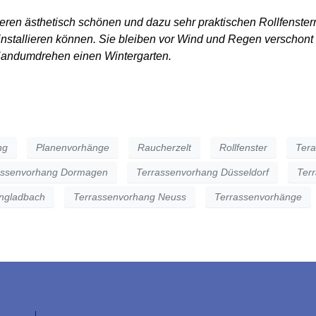
seren ästhetisch schönen und dazu sehr praktischen Rollfenste
 installieren können. Sie bleiben vor Wind und Regen verschont 
Handumdrehen einen Wintergarten.
ng
Planenvorhänge
Raucherzelt
Rollfenster
Ter
assenvorhang Dormagen
Terrassenvorhang Düsseldorf
Ter
ngladbach
Terrassenvorhang Neuss
Terrassenvorhänge