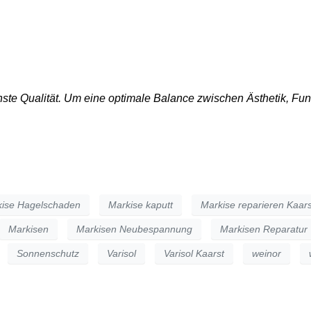
PRODUKTE
DAS UNTERNEHMEN
REPARAT
ste Qualität. Um eine optimale Balance zwischen Ästhetik, Funk
ise Hagelschaden
Markise kaputt
Markise reparieren Kaars
Markisen
Markisen Neubespannung
Markisen Reparatur
Sonnenschutz
Varisol
Varisol Kaarst
weinor