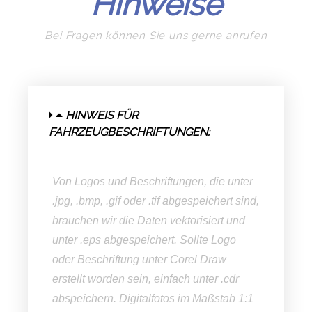
Hinweise
Bei Fragen können Sie uns gerne anrufen
HINWEIS FÜR
FAHRZEUGBESCHRIFTUNGEN:
Von Logos und Beschriftungen, die unter
.jpg, .bmp, .gif oder .tif abgespeichert sind,
brauchen wir die Daten vektorisiert und
unter .eps abgespeichert. Sollte Logo
oder Beschriftung unter Corel Draw
erstellt worden sein, einfach unter .cdr
abspeichern. Digitalfotos im Maßstab 1:1