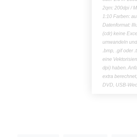
2qm: 200dpi / M
1:10 Farben: a
Datenformat: Ill
(cdr) keine Exc
umwandeln und a
.bmp, .gif oder 
eine Vektorisie
dpi) haben. Anf
extra berechnet
DVD, USB-Wechs