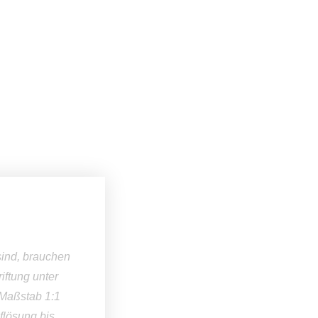
 sind, brauchen
iftung unter
m Maßstab 1:1
flösung bis