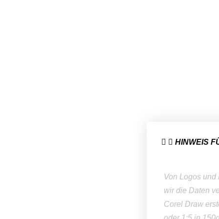
HINWEIS 
Von Logos und Be
wir die Daten ve
Corel Draw erste
oder 1:5 in 150