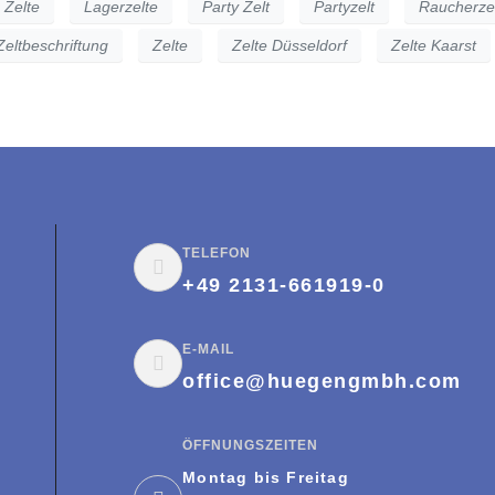
 Zelte
Lagerzelte
Party Zelt
Partyzelt
Raucherze
Zeltbeschriftung
Zelte
Zelte Düsseldorf
Zelte Kaarst
TELEFON
+49 2131-661919-0
E-MAIL
office@huegengmbh.com
ÖFFNUNGSZEITEN
Montag bis Freitag