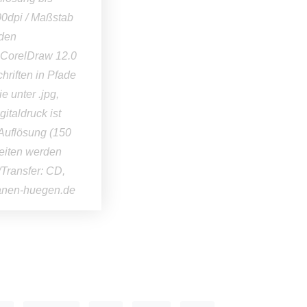
00dpi / Maßstab
rden
h) CorelDraw 12.0
hriften in Pfade
e unter .jpg,
gitaldruck ist
 Auflösung (150
beiten werden
/Transfer: CD,
lanen-huegen.de