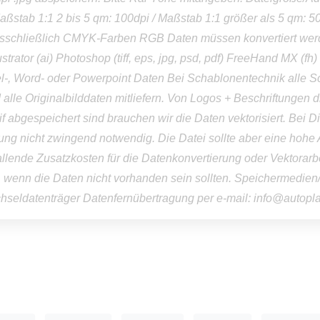
aßstab 1:1 2 bis 5 qm: 100dpi / Maßstab 1:1 größer als 5 qm: 5
usschließlich CMYK-Farben RGB Daten müssen konvertiert we
ustrator (ai) Photoshop (tiff, eps, jpg, psd, pdf) FreeHand MX (f
el-, Word- oder Powerpoint Daten Bei Schablonentechnik alle Sc
lle Originalbilddaten mitliefern. Von Logos + Beschriftungen di
.tif abgespeichert sind brauchen wir die Daten vektorisiert. Bei Di
rung nicht zwingend notwendig. Die Datei sollte aber eine hohe
allende Zusatzkosten für die Datenkonvertierung oder Vektorar
, wenn die Daten nicht vorhanden sein sollten. Speichermedien
eldatenträger Datenfernübertragung per e-mail: info@autop