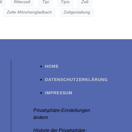
lt
Ritterzelt
Tipi
Tipis
Zelt
Zelte Mönchengladbach
Zeltgestaltung
HOME
DATENSCHUTZERKLÄRUNG
IMPRESSUM
Privatsphäre-Einstellungen
ändern
Historie der Privatsphäre-