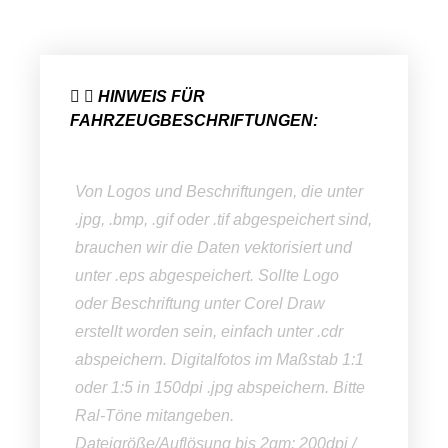
HINWEIS FÜR
FAHRZEUGBESCHRIFTUNGEN:
Von Logos und Beschriftungen, die unter
.jpg, .bmp, .gif oder .tif abgespeichert sind,
brauchen wir die Daten vektorisiert und
unter .eps abgespeichert. Sollte Logo
oder Beschriftung unter Corel Draw
erstellt worden sein, einfach unter .cdr
abspeichern. Digitalfotos im Maßstab 1:1
oder 1:5 in 150dpi .jpg abspeichern. Bitte
Ral-Töne mitangeben.
Dateigröße/Auflösung bis 2qm: 200dpi /