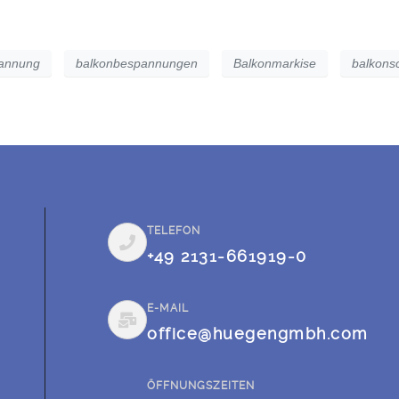
annung
balkonbespannungen
Balkonmarkise
balkons
TELEFON
+49 2131-661919-0
E-MAIL
office@huegengmbh.com
ÖFFNUNGSZEITEN