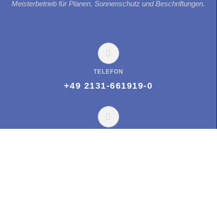
Meisterbetrieb für Planen, Sonnenschutz und Beschriftungen.
TELEFON
+49 2131-661919-0
E-MAIL
office@huegengmbh.com
ÖFFNUNGSZEITEN
Montag bis Freitag